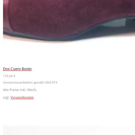
Dos Cuero Bordo
175,00
€
Umsatzsteuerbefreit gemäß UStG §19
Alle Preise inkl. MwSt.
zzgl.
Versandkosten
Dieses
Ausführung wählen
Produkt
weist
mehrere
Varianten
auf.