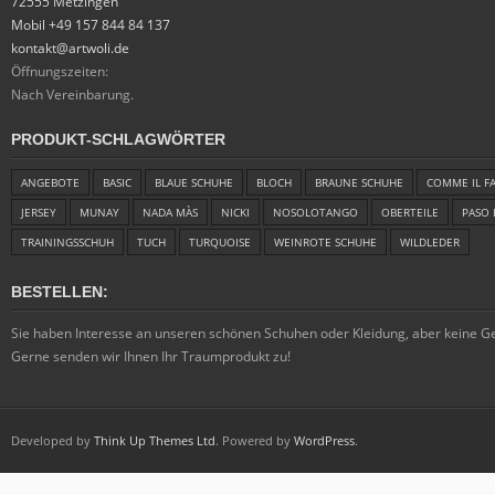
72555 Metzingen
Mobil +49 157 844 84 137
kontakt@artwoli.de
Öffnungszeiten:
Nach Vereinbarung.
PRODUKT-SCHLAGWÖRTER
ANGEBOTE
BASIC
BLAUE SCHUHE
BLOCH
BRAUNE SCHUHE
COMME IL F
JERSEY
MUNAY
NADA MÀS
NICKI
NOSOLOTANGO
OBERTEILE
PASO 
TRAININGSSCHUH
TUCH
TURQUOISE
WEINROTE SCHUHE
WILDLEDER
BESTELLEN:
Sie haben Interesse an unseren schönen Schuhen oder Kleidung, aber keine 
Gerne senden wir Ihnen Ihr Traumprodukt zu!
Developed by
Think Up Themes Ltd
. Powered by
WordPress
.