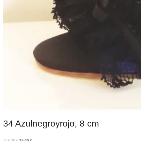
34 Azulnegroyrojo, 8 cm
Ursprünglicher
Aktueller
198,00
€
79,00
€