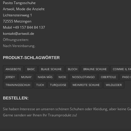
Pasito Tangoschuhe
Artwoli, Mode die Anzieht
Lichtensteinweg 1
72555 Metzingen
Mobil +49 157 844 84 137
kontakt@artwoli.de
Öffnungszeiten:
Nach Vereinbarung.
PRODUKT-SCHLAGWÖRTER
ANGEBOTE
BASIC
BLAUE SCHUHE
BLOCH
BRAUNE SCHUHE
COMME IL F
JERSEY
MUNAY
NADA MÀS
NICKI
NOSOLOTANGO
OBERTEILE
PASO 
TRAININGSSCHUH
TUCH
TURQUOISE
WEINROTE SCHUHE
WILDLEDER
BESTELLEN:
Sie haben Interesse an unseren schönen Schuhen oder Kleidung, aber keine 
Gerne senden wir Ihnen Ihr Traumprodukt zu!