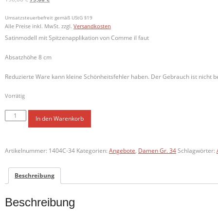
Preis
Preis
war:
ist:
Umsatzsteuerbefreit gemäß UStG §19
Alle Preise inkl. MwSt.
zzgl.
Versandkosten
198,00 €
79,00 €.
Satinmodell mit Spitzenapplikation von Comme il faut
Absatzhöhe 8 cm
Reduzierte Ware kann kleine Schönheitsfehler haben. Der Gebrauch ist nicht be
Vorrätig
34
In den Warenkorb
Azulnegroyrojo,
8
cm
Artikelnummer:
1404C-34
Kategorien:
Angebote
,
Damen Gr. 34
Schlagwörter:
Menge
Beschreibung
Beschreibung