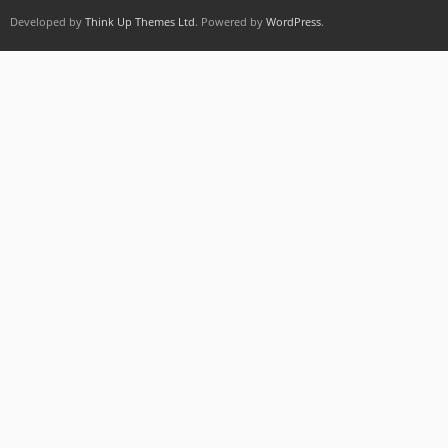
Developed by
Think Up Themes Ltd
. Powered by
WordPress
.