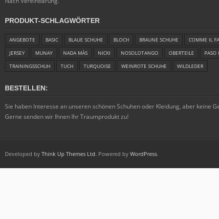
Nach Vereinbarung.
PRODUKT-SCHLAGWÖRTER
ANGEBOTE
BASIC
BLAUE SCHUHE
BLOCH
BRAUNE SCHUHE
COMME IL F
JERSEY
MUNAY
NADA MÀS
NICKI
NOSOLOTANGO
OBERTEILE
PASO 
TRAININGSSCHUH
TUCH
TURQUOISE
WEINROTE SCHUHE
WILDLEDER
BESTELLEN:
Sie haben Interesse an unseren schönen Schuhen oder Kleidung, aber keine 
Gerne senden wir Ihnen Ihr Traumprodukt zu!
Developed by
Think Up Themes Ltd
. Powered by
WordPress
.