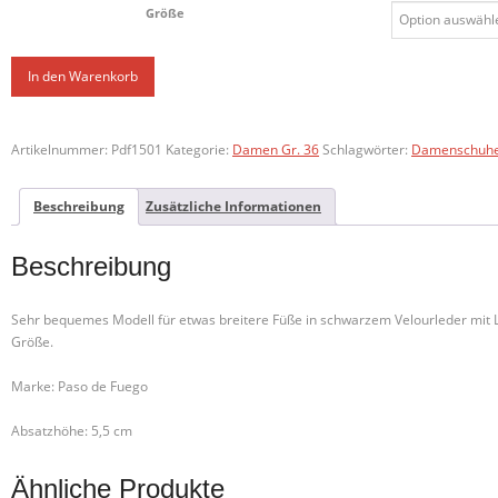
Größe
Black
In den Warenkorb
Suede
wide
-
Artikelnummer:
Pdf1501
Kategorie:
Damen Gr. 36
Schlagwörter:
Damenschuh
5,5
cm
Menge
Beschreibung
Zusätzliche Informationen
Beschreibung
Sehr bequemes Modell für etwas breitere Füße in schwarzem Velourleder mit L
Größe.
Marke: Paso de Fuego
Absatzhöhe: 5,5 cm
Ähnliche Produkte