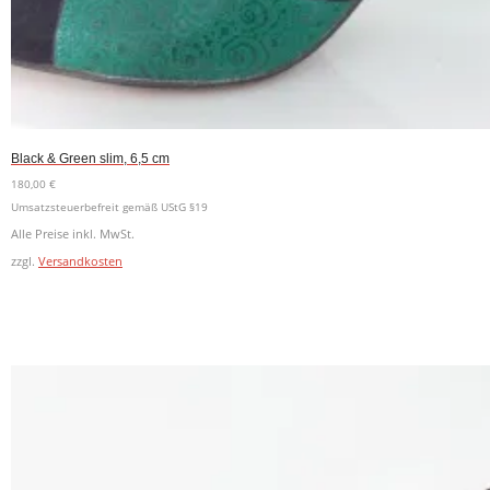
Black & Green slim, 6,5 cm
180,00
€
Umsatzsteuerbefreit gemäß UStG §19
Alle Preise inkl. MwSt.
zzgl.
Versandkosten
Dieses
Ausführung wählen
Produkt
weist
mehrere
Varianten
auf.
Die
Optionen
können
auf