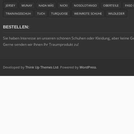
JERSEY
MUNAY
NADA MÀS
NICKI
NOSOLOTANGO
OBERTEILE
PASO 
TRAININGSSCHUH
TUCH
TURQUOISE
WEINROTE SCHUHE
WILDLEDER
BESTELLEN:
Sie haben Interesse an unseren schönen Schuhen oder Kleidung, aber keine 
Gerne senden wir Ihnen Ihr Traumprodukt zu!
Developed by
Think Up Themes Ltd
. Powered by
WordPress
.