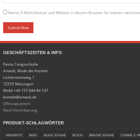
Name, E-Mail-Adresse und Website in diesem Browser für meinen nächste
GESCHÄFTSZEITEN & INFO
Pasito Tangoschuhe
Artwoli, Mode die Anzieht
Lichtensteinweg 1
72555 Metzingen
Mobil +49 157 844 84 137
kontakt@artwoli.de
Öffnungszeiten:
Nach Vereinbarung.
PRODUKT-SCHLAGWÖRTER
ANGEBOTE
BASIC
BLAUE SCHUHE
BLOCH
BRAUNE SCHUHE
COMME IL F