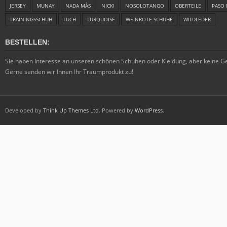
JERSEY
MUNAY
NADA MÀS
NICKI
NOSOLOTANGO
OBERTEILE
PASO 
TRAININGSSCHUH
TUCH
TURQUOISE
WEINROTE SCHUHE
WILDLEDER
BESTELLEN:
Sie haben Interesse an unseren schönen Schuhen oder Kleidung, aber keine 
Gerne senden wir Ihnen Ihr Traumprodukt zu!
Developed by
Think Up Themes Ltd
. Powered by
WordPress
.