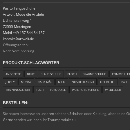
Pasito Tangoschuhe
Artwoli, Mode die Anzieht
Lichtensteinweg 1
72555 Metzingen
Mobil +49 157 844 84 137
kontakt@artwoli.de
Öffnungszeiten:
Nach Vereinbarung.
PRODUKT-SCHLAGWÖRTER
ANGEBOTE
BASIC
BLAUE SCHUHE
BLOCH
BRAUNE SCHUHE
COMME IL F
JERSEY
MUNAY
NADA MÀS
NICKI
NOSOLOTANGO
OBERTEILE
PASO 
TRAININGSSCHUH
TUCH
TURQUOISE
WEINROTE SCHUHE
WILDLEDER
BESTELLEN:
Sie haben Interesse an unseren schönen Schuhen oder Kleidung, aber keine 
Gerne senden wir Ihnen Ihr Traumprodukt zu!