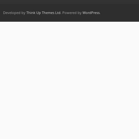
Developed by
Think Up Themes Ltd
. Powered by
WordPress
.