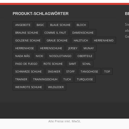
PRODUKT-SCHLAGWÖRTER
B
Si
ANGEBOTE
BASIC
BLAUE SCHUHE
BLOCH
ab
BRAUNE SCHUHE
COMME IL FAUT
DAMENSCHUHE
Ge
GOLDENE SCHUHE
GRAUE SCHUHE
HALSTUCH
HERRENHEMD
HERRENHOSE
HERRENSCHUHE
JERSEY
MUNAY
NADA MÀS
NICKI
NOSOLOTANGO
OBERTEILE
PASO DE FUEGO
ROTE SCHUHE
SAMT
SCHAL
SCHWARZE SCHUHE
SNEAKER
STOFF
TANGOHOSE
TOP
TRAINER
TRAININGSSCHUH
TUCH
TURQUOISE
WEINROTE SCHUHE
WILDLEDER
Alle Preise inkl. MwSt.