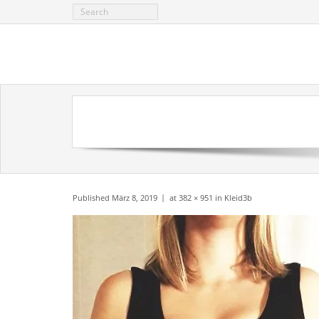
Skip
to
content
Published
März 8, 2019
at
382 × 951
in
Kleid3b