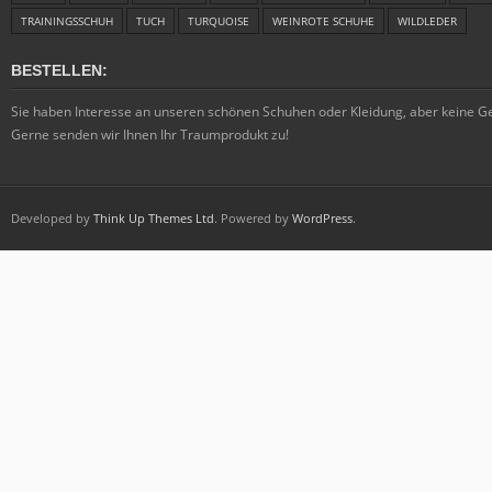
TRAININGSSCHUH
TUCH
TURQUOISE
WEINROTE SCHUHE
WILDLEDER
BESTELLEN:
Sie haben Interesse an unseren schönen Schuhen oder Kleidung, aber keine 
Gerne senden wir Ihnen Ihr Traumprodukt zu!
Developed by
Think Up Themes Ltd
. Powered by
WordPress
.