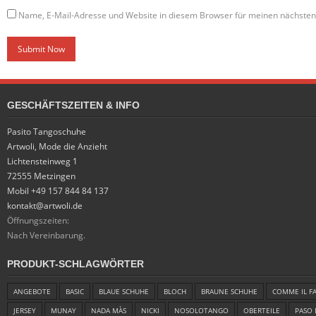
Name, E-Mail-Adresse und Website in diesem Browser für meinen nächste
GESCHÄFTSZEITEN & INFO
Pasito Tangoschuhe
Artwoli, Mode die Anzieht
Lichtensteinweg 1
72555 Metzingen
Mobil +49 157 844 84 137
kontakt@artwoli.de
Öffnungszeiten:
Nach Vereinbarung.
PRODUKT-SCHLAGWÖRTER
ANGEBOTE
BASIC
BLAUE SCHUHE
BLOCH
BRAUNE SCHUHE
COMME IL F
JERSEY
MUNAY
NADA MÀS
NICKI
NOSOLOTANGO
OBERTEILE
PASO 